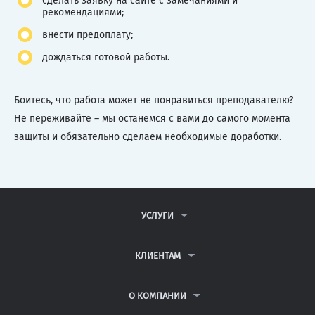
сделать заявку на сайте с замечаниями и
рекомендациями;
внести предоплату;
дождаться готовой работы.
Боитесь, что работа может не понравиться преподавателю?
Не переживайте – мы останемся с вами до самого момента
защиты и обязательно сделаем необходимые доработки.
УСЛУГИ
КОНТРОЛЬНЫЕ РАБОТЫ
ДИПЛОМНЫЕ РАБОТЫ
КЛИЕНТАМ
КУРСОВЫЕ РАБОТЫ
АНТИПЛАГИАТ
РЕФЕРАТЫ
ВОПРОСЫ И ОТВЕТЫ
О КОМПАНИИ
ВСЕ УСЛУГИ
ПУБЛИЧНАЯ ОФЕРТА
О КОМПАНИИ