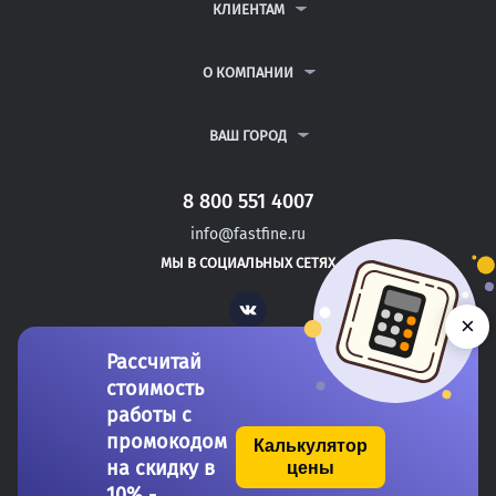
ДИПЛОМНЫЕ РАБОТЫ
КЛИЕНТАМ
КУРСОВЫЕ РАБОТЫ
АНТИПЛАГИАТ
РЕФЕРАТЫ
ВОПРОСЫ И ОТВЕТЫ
О КОМПАНИИ
ВСЕ УСЛУГИ
ПУБЛИЧНАЯ ОФЕРТА
О КОМПАНИИ
ПОЛИТИКА КОНФИДЕНЦИАЛЬНОСТИ
КОНТАКТЫ
ВАШ ГОРОД
АВТОРАМ
МОСКВА
САНКТ-ПЕТЕРБУРГ
8 800 551 4007
ТОМСК
info@fastfine.ru
СМОЛЕНСК
МЫ В СОЦИАЛЬНЫХ СЕТЯХ
СОЛИКАМСК
Vk
×
Рассчитай
стоимость
работы с
промокодом
Калькулятор
на скидку в
цены
Copyright 2011-2026 FastFine.ru
10% -